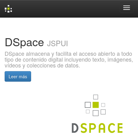
Skip
navigation
DSpace
JSPUI
DSpace almacena y facilita el acceso abierto a todo
tipo de contenido digital incluyendo texto, imágenes,
vídeos y colecciones de datos.
Leer más