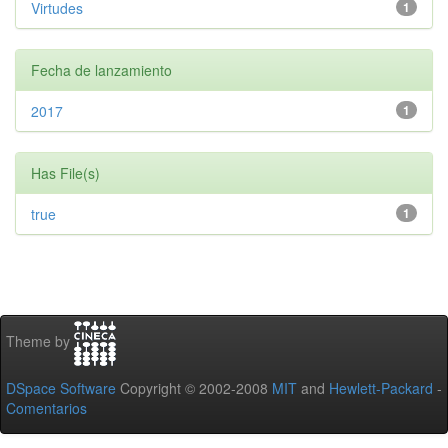
Virtudes
1
Fecha de lanzamiento
2017
1
Has File(s)
true
1
Theme by
DSpace Software
Copyright © 2002-2008
MIT
and
Hewlett-Packard
-
Comentarios