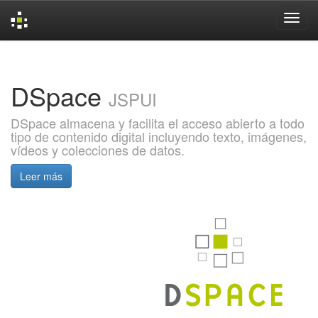
Skip
navigation
DSpace
JSPUI
DSpace almacena y facilita el acceso abierto a todo
tipo de contenido digital incluyendo texto, imágenes,
vídeos y colecciones de datos.
Leer más