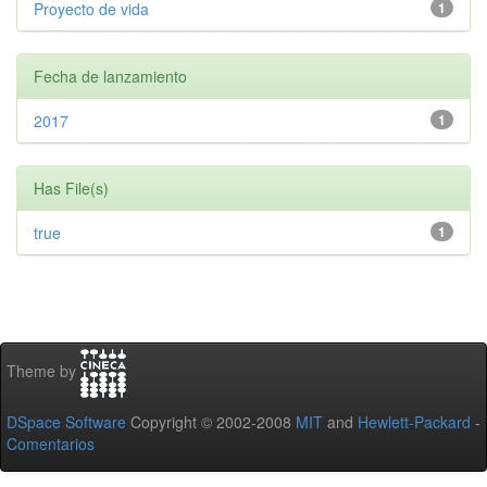
Proyecto de vida
1
Fecha de lanzamiento
2017
1
Has File(s)
true
1
Theme by
DSpace Software
Copyright © 2002-2008
MIT
and
Hewlett-Packard
-
Comentarios