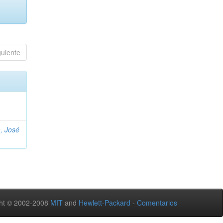
guiente
, José
ht © 2002-2008
MIT
and
Hewlett-Packard
-
Comentarios