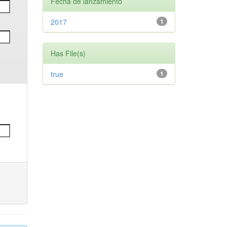
Fecha de lanzamiento
2017
1
Has File(s)
true
1