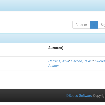
Anterior
1
Si
Autor(es)
Herranz, Julio
;
Garrido, Javier
;
Guerra
Antonio
DSpace Software
Copyrig