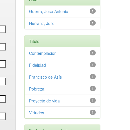
Guerra, José Antonio
1
Herranz, Julio
1
Título
Contemplación
1
Fidelidad
1
Francisco de Asís
1
Pobreza
1
Proyecto de vida
1
Virtudes
1