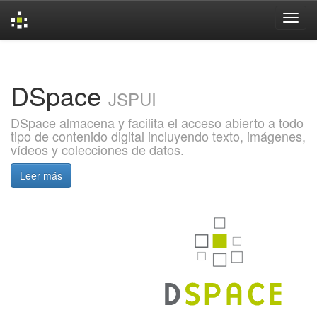
Skip
navigation
DSpace
JSPUI
DSpace almacena y facilita el acceso abierto a todo
tipo de contenido digital incluyendo texto, imágenes,
vídeos y colecciones de datos.
Leer más