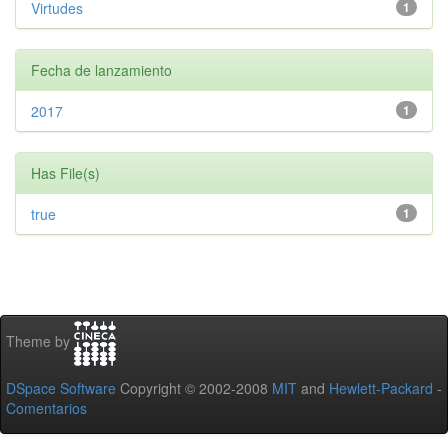
Virtudes
1
Fecha de lanzamiento
2017
1
Has File(s)
true
1
Theme by
DSpace Software
Copyright © 2002-2008
MIT
and
Hewlett-Packard
-
Comentarios