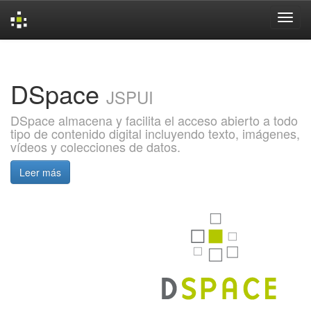
Skip
navigation
DSpace
JSPUI
DSpace almacena y facilita el acceso abierto a todo
tipo de contenido digital incluyendo texto, imágenes,
vídeos y colecciones de datos.
Leer más