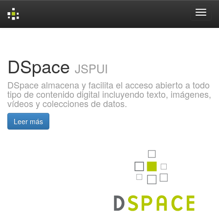
Skip
navigation
DSpace
JSPUI
DSpace almacena y facilita el acceso abierto a todo
tipo de contenido digital incluyendo texto, imágenes,
vídeos y colecciones de datos.
Leer más