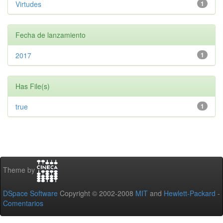
Virtudes
1
Fecha de lanzamiento
2017
1
Has File(s)
true
1
Theme by
DSpace Software
Copyright © 2002-2008
MIT
and
Hewlett-Packard
-
Comentarios