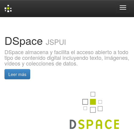
Skip
navigation
DSpace
JSPUI
DSpace almacena y facilita el acceso abierto a todo
tipo de contenido digital incluyendo texto, imágenes,
vídeos y colecciones de datos.
Leer más