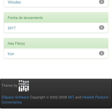
Virtudes
1
Fecha de lanzamiento
2017
1
Has File(s)
true
1
Theme by
DSpace Software
Copyright © 2002-2008
MIT
and
Hewlett-Packard
-
Comentarios