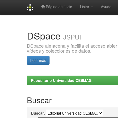
Página de inicio
Listar
Ayuda
Skip
navigation
DSpace
JSPUI
DSpace almacena y facilita el acceso abiert
vídeos y colecciones de datos.
Leer más
Repositorio Universidad CESMAG
Buscar
Buscar: