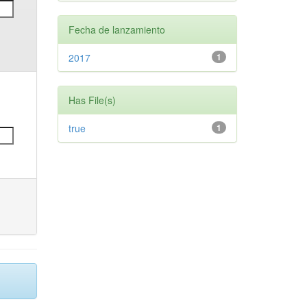
Fecha de lanzamiento
2017
1
Has File(s)
true
1