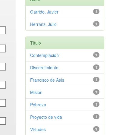
Garrido, Javier
1
Herranz, Julio
1
Título
Contemplación
1
Discernimiento
1
Francisco de Asís
1
Misión
1
Pobreza
1
Proyecto de vida
1
Virtudes
1