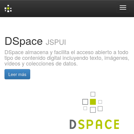
Skip
navigation
DSpace
JSPUI
DSpace almacena y facilita el acceso abierto a todo
tipo de contenido digital incluyendo texto, imágenes,
vídeos y colecciones de datos.
Leer más