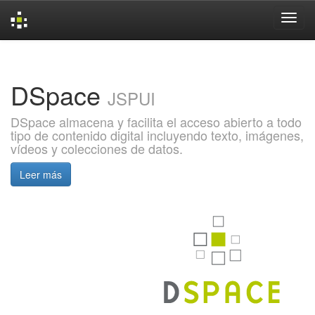
Skip
navigation
DSpace
JSPUI
DSpace almacena y facilita el acceso abierto a todo
tipo de contenido digital incluyendo texto, imágenes,
vídeos y colecciones de datos.
Leer más