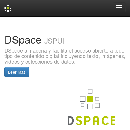
Skip
navigation
DSpace
JSPUI
DSpace almacena y facilita el acceso abierto a todo
tipo de contenido digital incluyendo texto, imágenes,
vídeos y colecciones de datos.
Leer más