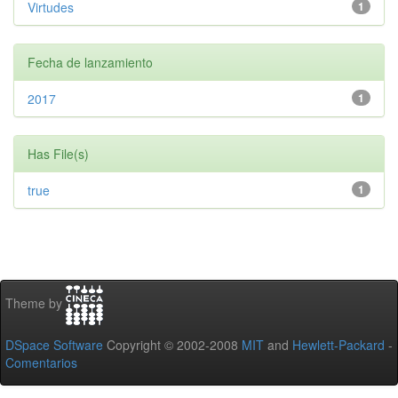
Virtudes
1
Fecha de lanzamiento
2017
1
Has File(s)
true
1
Theme by
DSpace Software
Copyright © 2002-2008
MIT
and
Hewlett-Packard
-
Comentarios