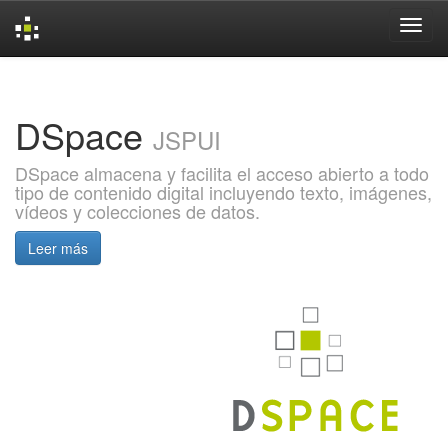
Skip
navigation
DSpace
JSPUI
DSpace almacena y facilita el acceso abierto a todo
tipo de contenido digital incluyendo texto, imágenes,
vídeos y colecciones de datos.
Leer más