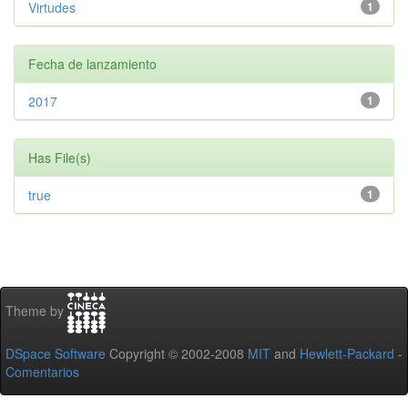
Virtudes
1
Fecha de lanzamiento
2017
1
Has File(s)
true
1
Theme by
DSpace Software
Copyright © 2002-2008
MIT
and
Hewlett-Packard
-
Comentarios