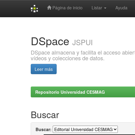
Página de inicio
Listar
Ayuda
Skip
navigation
DSpace
JSPUI
DSpace almacena y facilita el acceso abiert
vídeos y colecciones de datos.
Leer más
Repositorio Universidad CESMAG
Buscar
Buscar: