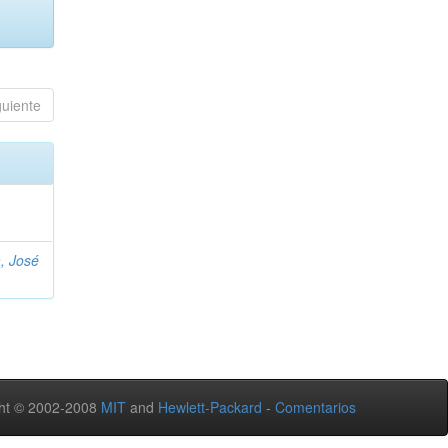
guiente
, José
ht © 2002-2008
MIT
and
Hewlett-Packard
-
Comentarios