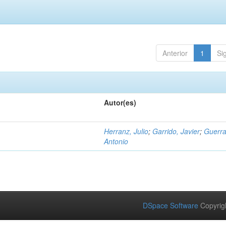
Anterior
1
Si
Autor(es)
Herranz, Julio
;
Garrido, Javier
;
Guerra
Antonio
DSpace Software
Copyrig