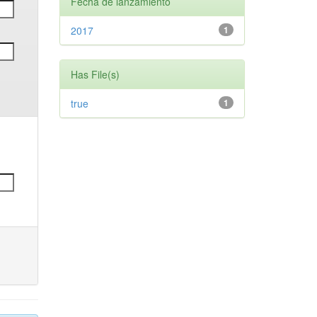
Fecha de lanzamiento
2017
1
Has File(s)
true
1