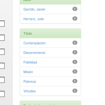
Garrido, Javier
1
Herranz, Julio
1
Título
Contemplación
1
Discernimiento
1
Fidelidad
1
Misión
1
Pobreza
1
Virtudes
1