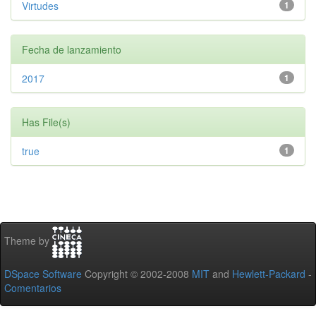
Virtudes
1
Fecha de lanzamiento
2017
1
Has File(s)
true
1
Theme by
DSpace Software
Copyright © 2002-2008
MIT
and
Hewlett-Packard
-
Comentarios