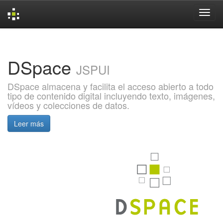
Skip
navigation
DSpace
JSPUI
DSpace almacena y facilita el acceso abierto a todo
tipo de contenido digital incluyendo texto, imágenes,
vídeos y colecciones de datos.
Leer más