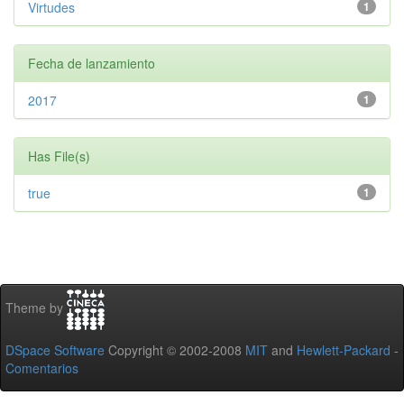
Virtudes
1
Fecha de lanzamiento
2017
1
Has File(s)
true
1
Theme by
DSpace Software
Copyright © 2002-2008
MIT
and
Hewlett-Packard
-
Comentarios