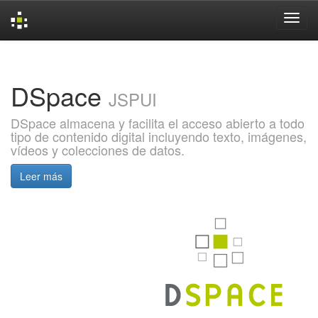
Skip
navigation
DSpace
JSPUI
DSpace almacena y facilita el acceso abierto a todo
tipo de contenido digital incluyendo texto, imágenes,
vídeos y colecciones de datos.
Leer más