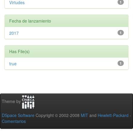
Virtudes
1
Fecha de lanzamiento
2017
1
Has File(s)
true
1
Theme by
DSpace Software
Copyright © 2002-2008
MIT
and
Hewlett-Packard
-
Comentarios