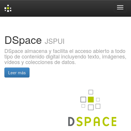
Skip
navigation
DSpace
JSPUI
DSpace almacena y facilita el acceso abierto a todo
tipo de contenido digital incluyendo texto, imágenes,
vídeos y colecciones de datos.
Leer más