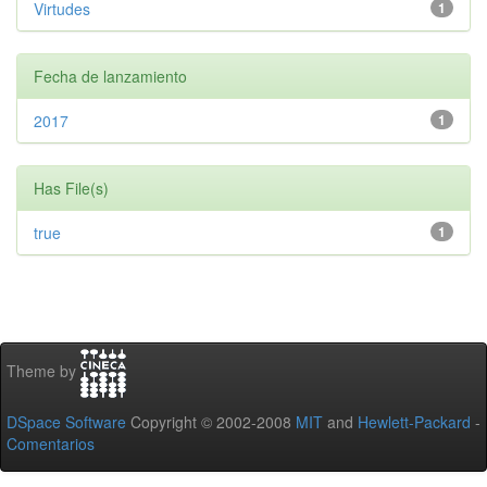
Virtudes
1
Fecha de lanzamiento
2017
1
Has File(s)
true
1
Theme by
DSpace Software
Copyright © 2002-2008
MIT
and
Hewlett-Packard
-
Comentarios