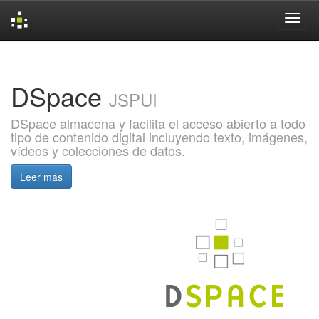
Skip
navigation
DSpace
JSPUI
DSpace almacena y facilita el acceso abierto a todo
tipo de contenido digital incluyendo texto, imágenes,
vídeos y colecciones de datos.
Leer más