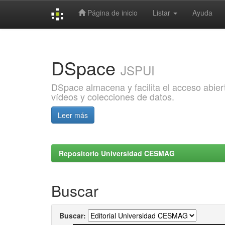
Página de inicio
Listar
Ayuda
Skip
navigation
DSpace
JSPUI
DSpace almacena y facilita el acceso abiert
vídeos y colecciones de datos.
Leer más
Repositorio Universidad CESMAG
Buscar
Buscar: