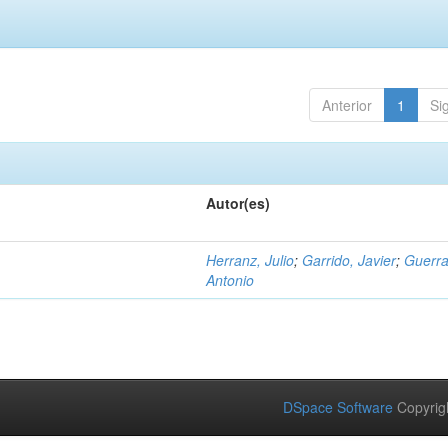
Anterior
1
Si
Autor(es)
Herranz, Julio
;
Garrido, Javier
;
Guerra
Antonio
DSpace Software
Copyrig