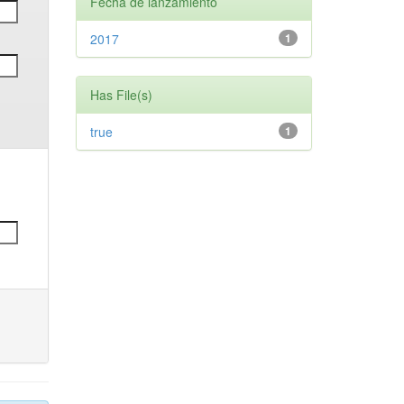
Fecha de lanzamiento
2017
1
Has File(s)
true
1