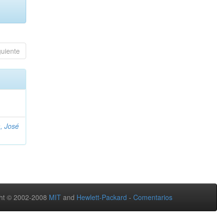
guiente
, José
ht © 2002-2008
MIT
and
Hewlett-Packard
-
Comentarios