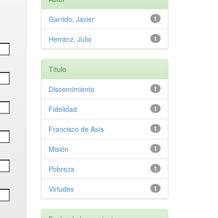
Garrido, Javier
1
Herranz, Julio
1
Título
Discernimiento
1
Fidelidad
1
Francisco de Asís
1
Misión
1
Pobreza
1
Virtudes
1