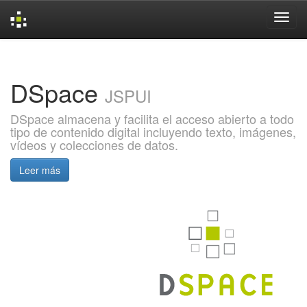
Skip
navigation
DSpace
JSPUI
DSpace almacena y facilita el acceso abierto a todo
tipo de contenido digital incluyendo texto, imágenes,
vídeos y colecciones de datos.
Leer más