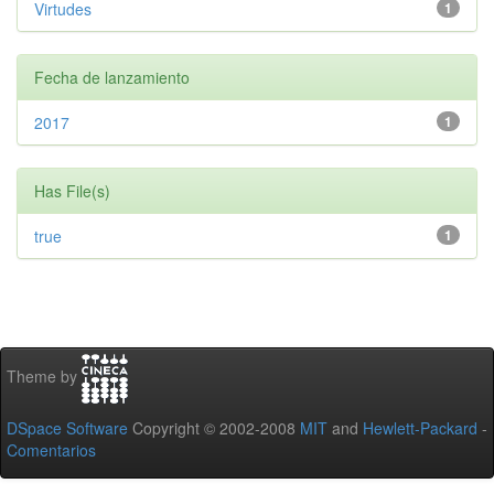
Virtudes
1
Fecha de lanzamiento
2017
1
Has File(s)
true
1
Theme by
DSpace Software
Copyright © 2002-2008
MIT
and
Hewlett-Packard
-
Comentarios