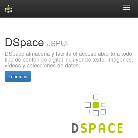
Skip
navigation
DSpace
JSPUI
DSpace almacena y facilita el acceso abierto a todo
tipo de contenido digital incluyendo texto, imágenes,
vídeos y colecciones de datos.
Leer más