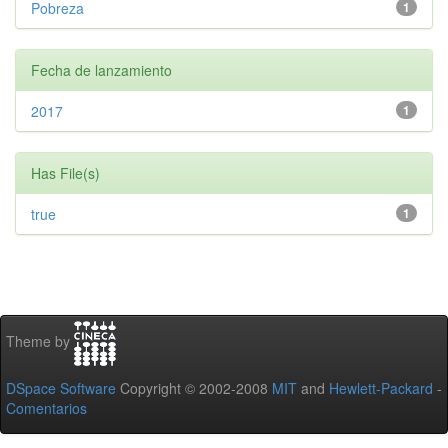
Pobreza
1
Fecha de lanzamiento
2017
1
Has File(s)
true
1
Theme by
DSpace Software
Copyright © 2002-2008
MIT
and
Hewlett-Packard
-
Comentarios