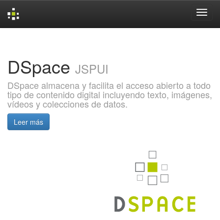
Skip
navigation
DSpace
JSPUI
DSpace almacena y facilita el acceso abierto a todo
tipo de contenido digital incluyendo texto, imágenes,
vídeos y colecciones de datos.
Leer más