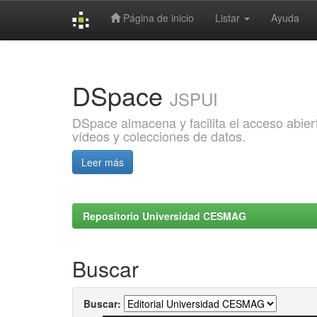
Página de inicio
Listar
Ayuda
Skip
navigation
DSpace
JSPUI
DSpace almacena y facilita el acceso abiert
vídeos y colecciones de datos.
Leer más
Repositorio Universidad CESMAG
Buscar
Buscar: