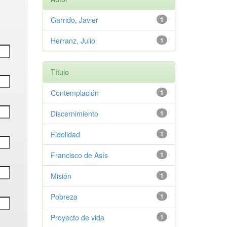
Garrido, Javier
1
Herranz, Julio
1
Título
Contemplación
1
Discernimiento
1
Fidelidad
1
Francisco de Asís
1
Misión
1
Pobreza
1
Proyecto de vida
1