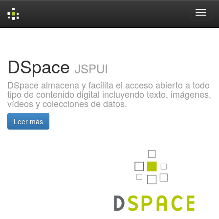
Skip
navigation
DSpace
JSPUI
DSpace almacena y facilita el acceso abierto a todo
tipo de contenido digital incluyendo texto, imágenes,
vídeos y colecciones de datos.
Leer más