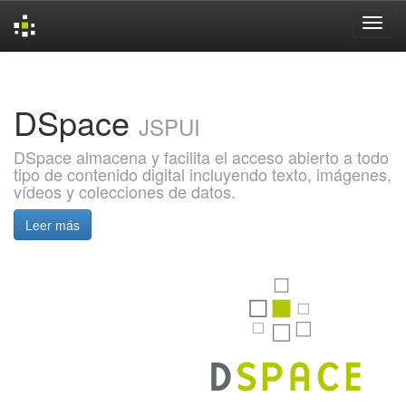
Skip
navigation
DSpace
JSPUI
DSpace almacena y facilita el acceso abierto a todo
tipo de contenido digital incluyendo texto, imágenes,
vídeos y colecciones de datos.
Leer más