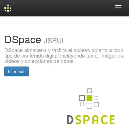
Skip
navigation
DSpace
JSPUI
DSpace almacena y facilita el acceso abierto a todo
tipo de contenido digital incluyendo texto, imágenes,
vídeos y colecciones de datos.
Leer más