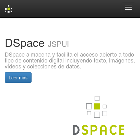
Skip
navigation
DSpace
JSPUI
DSpace almacena y facilita el acceso abierto a todo
tipo de contenido digital incluyendo texto, imágenes,
vídeos y colecciones de datos.
Leer más