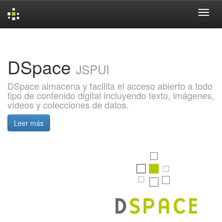
Skip
navigation
DSpace
JSPUI
DSpace almacena y facilita el acceso abierto a todo
tipo de contenido digital incluyendo texto, imágenes,
vídeos y colecciones de datos.
Leer más