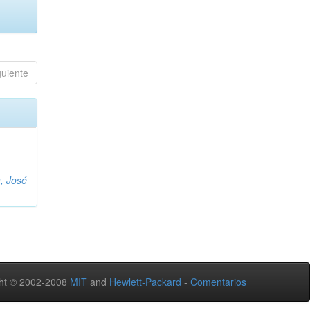
guiente
, José
ht © 2002-2008
MIT
and
Hewlett-Packard
-
Comentarios