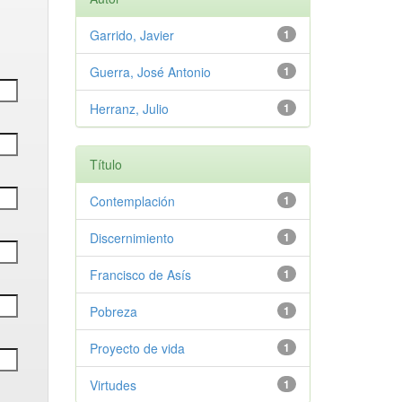
Garrido, Javier
1
Guerra, José Antonio
1
Herranz, Julio
1
Título
Contemplación
1
Discernimiento
1
Francisco de Asís
1
Pobreza
1
Proyecto de vida
1
Virtudes
1