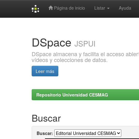
Página de inicio
Listar
Ayuda
Skip
navigation
DSpace
JSPUI
DSpace almacena y facilita el acceso abiert
vídeos y colecciones de datos.
Leer más
Repositorio Universidad CESMAG
Buscar
Buscar: