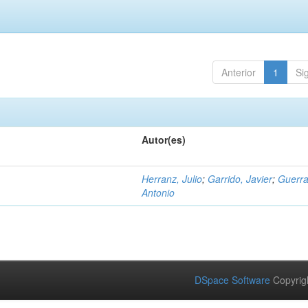
Anterior
1
Si
Autor(es)
Herranz, Julio
;
Garrido, Javier
;
Guerra
Antonio
DSpace Software
Copyrig