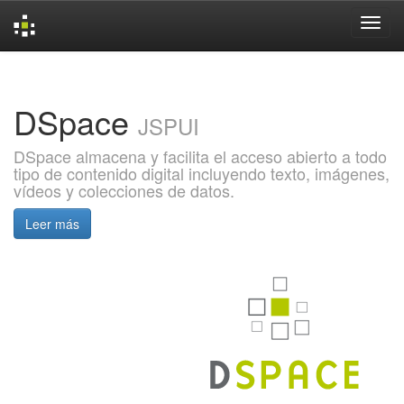
Skip
navigation
DSpace
JSPUI
DSpace almacena y facilita el acceso abierto a todo
tipo de contenido digital incluyendo texto, imágenes,
vídeos y colecciones de datos.
Leer más