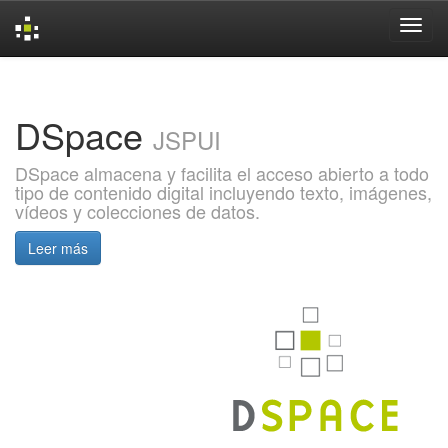
Skip
navigation
DSpace
JSPUI
DSpace almacena y facilita el acceso abierto a todo
tipo de contenido digital incluyendo texto, imágenes,
vídeos y colecciones de datos.
Leer más