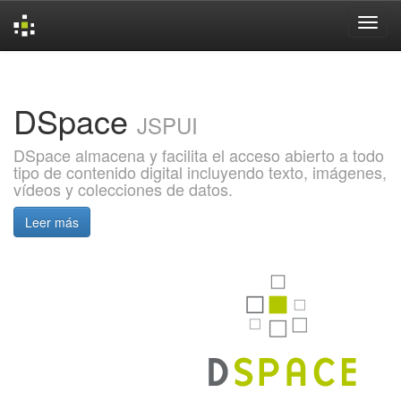
Skip
navigation
DSpace
JSPUI
DSpace almacena y facilita el acceso abierto a todo
tipo de contenido digital incluyendo texto, imágenes,
vídeos y colecciones de datos.
Leer más