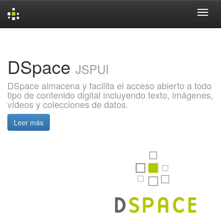
Skip
navigation
DSpace
JSPUI
DSpace almacena y facilita el acceso abierto a todo
tipo de contenido digital incluyendo texto, imágenes,
vídeos y colecciones de datos.
Leer más