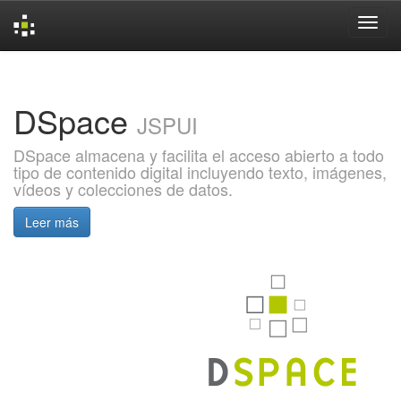
Skip
navigation
DSpace
JSPUI
DSpace almacena y facilita el acceso abierto a todo
tipo de contenido digital incluyendo texto, imágenes,
vídeos y colecciones de datos.
Leer más