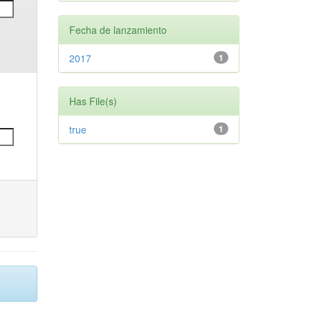
Fecha de lanzamiento
2017
1
Has File(s)
true
1