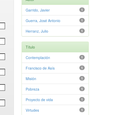
Garrido, Javier
1
Guerra, José Antonio
1
Herranz, Julio
1
Título
Contemplación
1
Francisco de Asís
1
Misión
1
Pobreza
1
Proyecto de vida
1
Virtudes
1