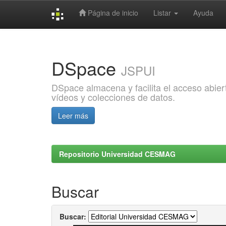
Página de inicio
Listar
Ayuda
Skip
navigation
DSpace
JSPUI
DSpace almacena y facilita el acceso abiert
vídeos y colecciones de datos.
Leer más
Repositorio Universidad CESMAG
Buscar
Buscar: