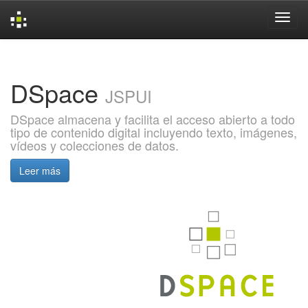
Skip
navigation
DSpace
JSPUI
DSpace almacena y facilita el acceso abierto a todo
tipo de contenido digital incluyendo texto, imágenes,
vídeos y colecciones de datos.
Leer más