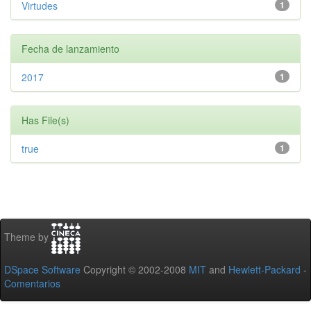
Virtudes
1
Fecha de lanzamiento
2017
1
Has File(s)
true
1
Theme by
DSpace Software
Copyright © 2002-2008
MIT
and
Hewlett-Packard
-
Comentarios