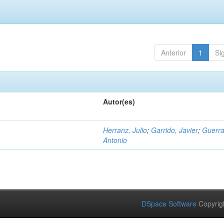
Anterior
1
Si
Autor(es)
Herranz, Julio
;
Garrido, Javier
;
Guerra
Antonio
DSpace Software
Copyrig