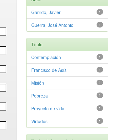
Garrido, Javier
1
Guerra, José Antonio
1
Título
Contemplación
1
Francisco de Asís
1
Misión
1
Pobreza
1
Proyecto de vida
1
Virtudes
1