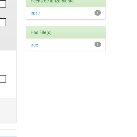
Fecha de lanzamiento
2017
1
Has File(s)
true
1