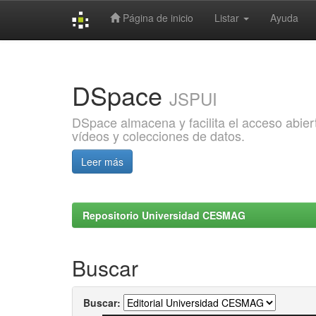
Página de inicio
Listar
Ayuda
Skip
navigation
DSpace
JSPUI
DSpace almacena y facilita el acceso abiert
vídeos y colecciones de datos.
Leer más
Repositorio Universidad CESMAG
Buscar
Buscar: