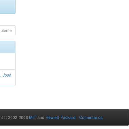
guiente
, José
ht © 2002-2008
MIT
and
Hewlett-Packard
-
Comentarios