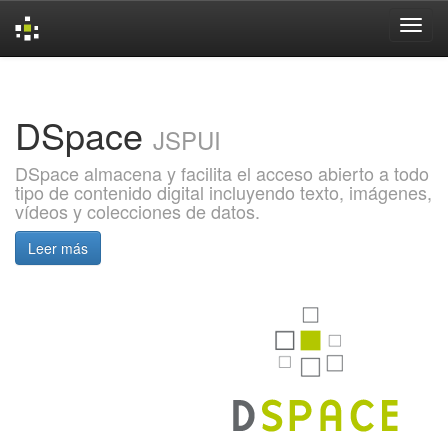
Skip
navigation
DSpace
JSPUI
DSpace almacena y facilita el acceso abierto a todo
tipo de contenido digital incluyendo texto, imágenes,
vídeos y colecciones de datos.
Leer más