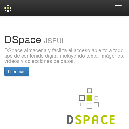
Skip
navigation
DSpace
JSPUI
DSpace almacena y facilita el acceso abierto a todo
tipo de contenido digital incluyendo texto, imágenes,
vídeos y colecciones de datos.
Leer más