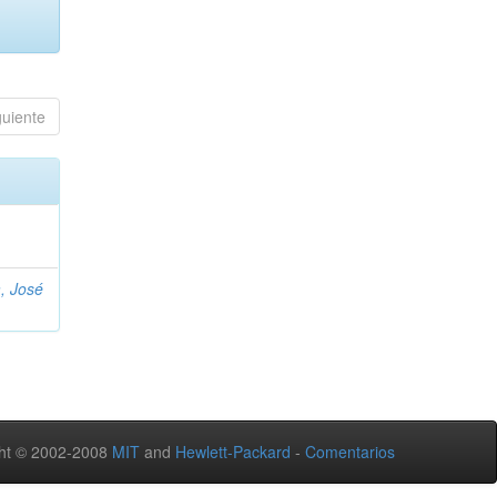
guiente
, José
ht © 2002-2008
MIT
and
Hewlett-Packard
-
Comentarios