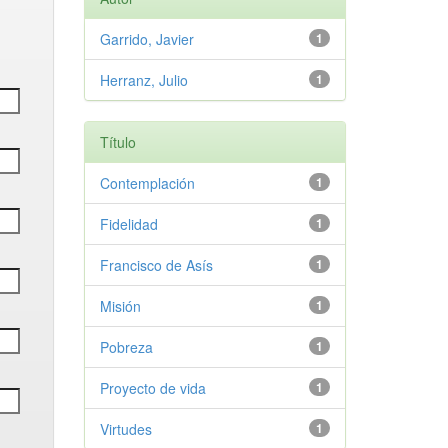
Garrido, Javier
1
Herranz, Julio
1
Título
Contemplación
1
Fidelidad
1
Francisco de Asís
1
Misión
1
Pobreza
1
Proyecto de vida
1
Virtudes
1