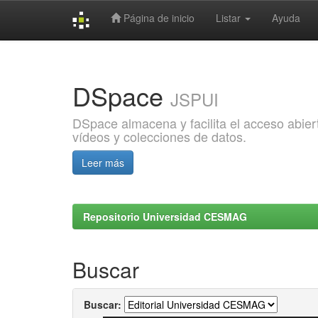
Página de inicio
Listar
Ayuda
Skip
navigation
DSpace
JSPUI
DSpace almacena y facilita el acceso abiert
vídeos y colecciones de datos.
Leer más
Repositorio Universidad CESMAG
Buscar
Buscar: