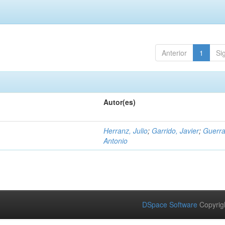
Anterior
1
Si
Autor(es)
Herranz, Julio
;
Garrido, Javier
;
Guerra
Antonio
DSpace Software
Copyrig