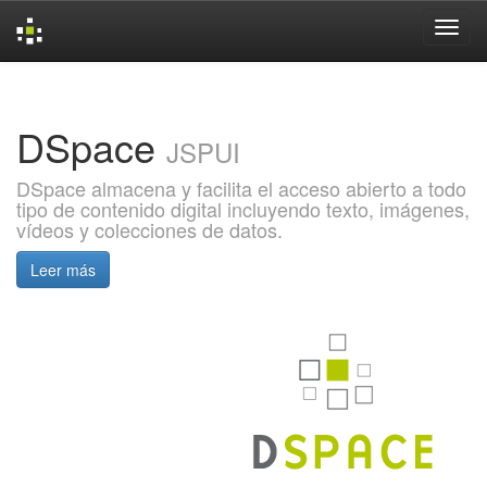
Skip
navigation
DSpace
JSPUI
DSpace almacena y facilita el acceso abierto a todo
tipo de contenido digital incluyendo texto, imágenes,
vídeos y colecciones de datos.
Leer más