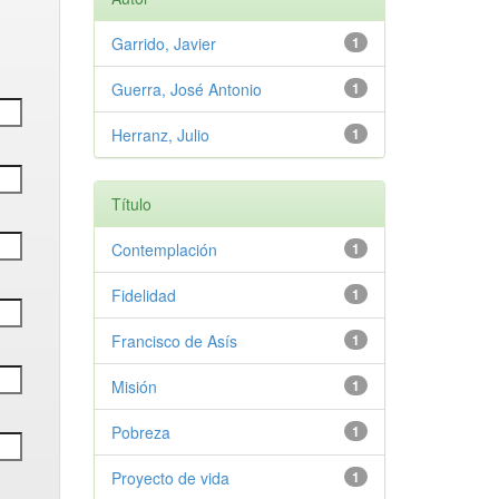
Garrido, Javier
1
Guerra, José Antonio
1
Herranz, Julio
1
Título
Contemplación
1
Fidelidad
1
Francisco de Asís
1
Misión
1
Pobreza
1
Proyecto de vida
1