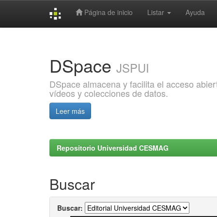
Página de inicio
Listar
Ayuda
Skip
navigation
DSpace
JSPUI
DSpace almacena y facilita el acceso abiert
vídeos y colecciones de datos.
Leer más
Repositorio Universidad CESMAG
Buscar
Buscar: