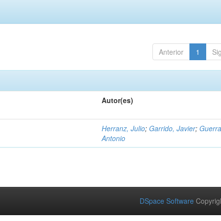
Anterior
1
Si
Autor(es)
Herranz, Julio
;
Garrido, Javier
;
Guerra
Antonio
DSpace Software
Copyrig