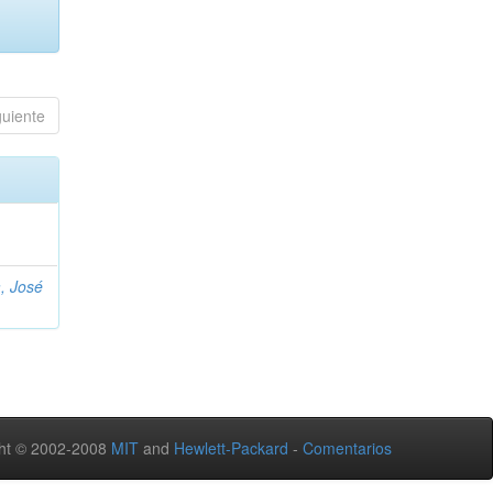
guiente
, José
ht © 2002-2008
MIT
and
Hewlett-Packard
-
Comentarios