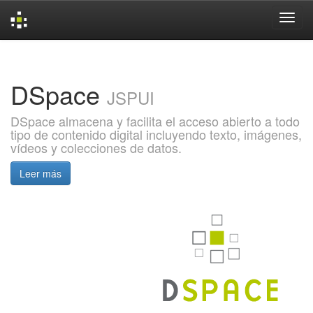
Skip
navigation
DSpace
JSPUI
DSpace almacena y facilita el acceso abierto a todo
tipo de contenido digital incluyendo texto, imágenes,
vídeos y colecciones de datos.
Leer más