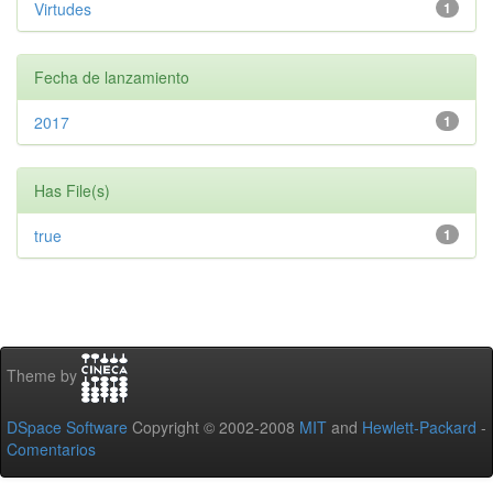
Virtudes
1
Fecha de lanzamiento
2017
1
Has File(s)
true
1
Theme by
DSpace Software
Copyright © 2002-2008
MIT
and
Hewlett-Packard
-
Comentarios