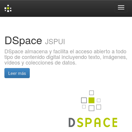
Skip
navigation
DSpace
JSPUI
DSpace almacena y facilita el acceso abierto a todo
tipo de contenido digital incluyendo texto, imágenes,
vídeos y colecciones de datos.
Leer más