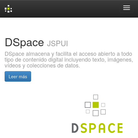
Skip
navigation
DSpace
JSPUI
DSpace almacena y facilita el acceso abierto a todo
tipo de contenido digital incluyendo texto, imágenes,
vídeos y colecciones de datos.
Leer más