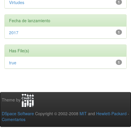
Virtudes
1
Fecha de lanzamiento
2017
1
Has File(s)
true
1
Theme by
DSpace Software
Copyright © 2002-2008
MIT
and
Hewlett-Packard
-
Comentarios