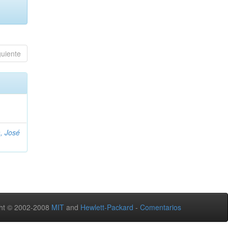
guiente
, José
ht © 2002-2008
MIT
and
Hewlett-Packard
-
Comentarios