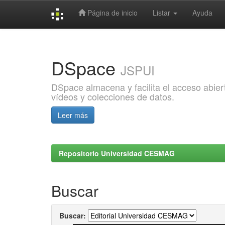
Página de inicio
Listar
Ayuda
Skip
navigation
DSpace
JSPUI
DSpace almacena y facilita el acceso abiert
vídeos y colecciones de datos.
Leer más
Repositorio Universidad CESMAG
Buscar
Buscar: