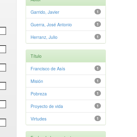
Garrido, Javier
1
Guerra, José Antonio
1
Herranz, Julio
1
Título
Francisco de Asís
1
Misión
1
Pobreza
1
Proyecto de vida
1
Virtudes
1