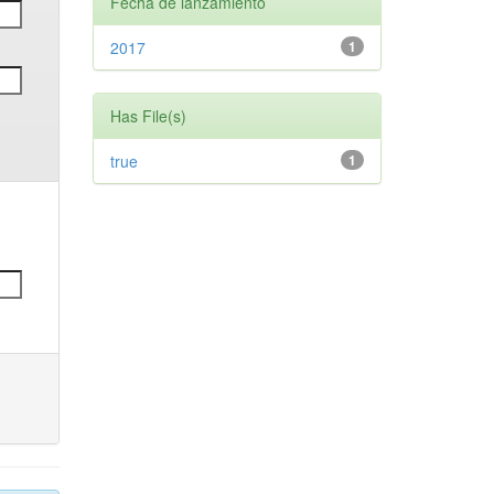
Fecha de lanzamiento
2017
1
Has File(s)
true
1