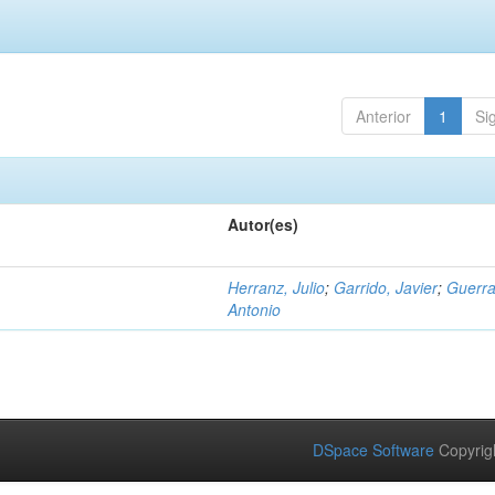
Anterior
1
Si
Autor(es)
Herranz, Julio
;
Garrido, Javier
;
Guerra
Antonio
DSpace Software
Copyrig