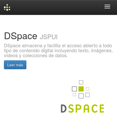
Skip
navigation
DSpace
JSPUI
DSpace almacena y facilita el acceso abierto a todo
tipo de contenido digital incluyendo texto, imágenes,
vídeos y colecciones de datos.
Leer más