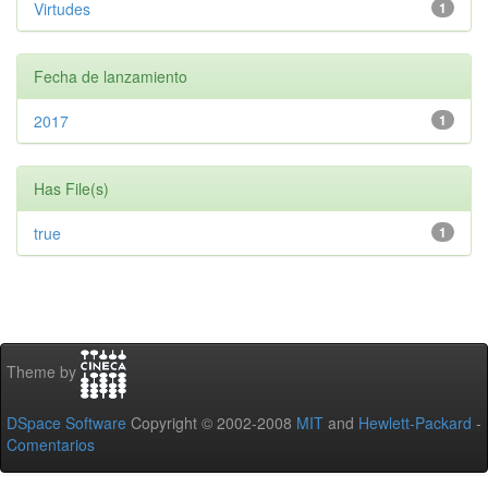
Virtudes
1
Fecha de lanzamiento
2017
1
Has File(s)
true
1
Theme by
DSpace Software
Copyright © 2002-2008
MIT
and
Hewlett-Packard
-
Comentarios