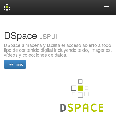
Skip
navigation
DSpace
JSPUI
DSpace almacena y facilita el acceso abierto a todo
tipo de contenido digital incluyendo texto, imágenes,
vídeos y colecciones de datos.
Leer más