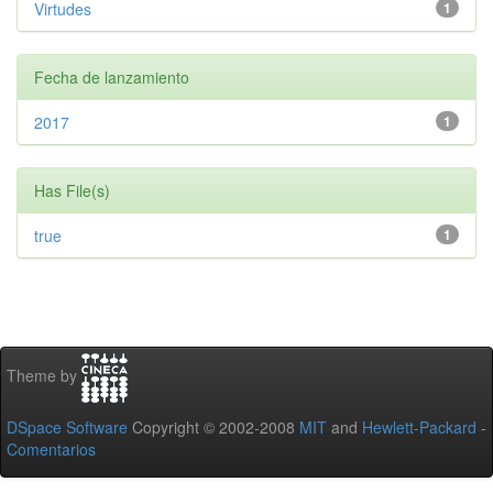
Virtudes
1
Fecha de lanzamiento
2017
1
Has File(s)
true
1
Theme by
DSpace Software
Copyright © 2002-2008
MIT
and
Hewlett-Packard
-
Comentarios