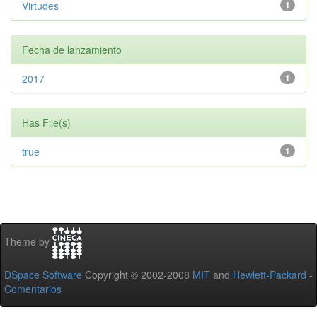
Virtudes
1
Fecha de lanzamiento
2017
1
Has File(s)
true
1
Theme by
DSpace Software
Copyright © 2002-2008
MIT
and
Hewlett-Packard
-
Comentarios