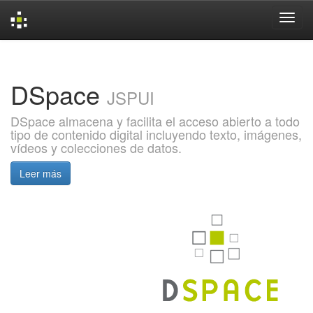
Skip
navigation
DSpace
JSPUI
DSpace almacena y facilita el acceso abierto a todo
tipo de contenido digital incluyendo texto, imágenes,
vídeos y colecciones de datos.
Leer más