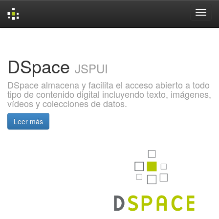
Skip
navigation
DSpace
JSPUI
DSpace almacena y facilita el acceso abierto a todo
tipo de contenido digital incluyendo texto, imágenes,
vídeos y colecciones de datos.
Leer más