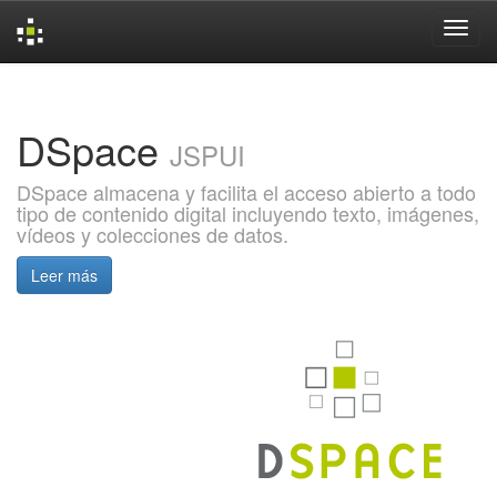
Skip
navigation
DSpace
JSPUI
DSpace almacena y facilita el acceso abierto a todo
tipo de contenido digital incluyendo texto, imágenes,
vídeos y colecciones de datos.
Leer más